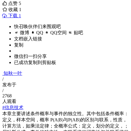
点赞
5
收藏
1
下载 1
快召唤伙伴们来围观吧
微博
QQ
QQ空间
贴吧
文档嵌入链接
复制
微信扫一扫分享
已成功复制到剪贴板
知秋一叶
/
发布于
/
2768
人观看
#信息技术
本章主要讲述条件概率与事件的独立性。其中包括条件概率：
定义，样本空间，概率 P(A|B)与P(AB)的区别与联系，性质，
计算方法，如乘法定律；全概率公式：定义，划分的定义，；