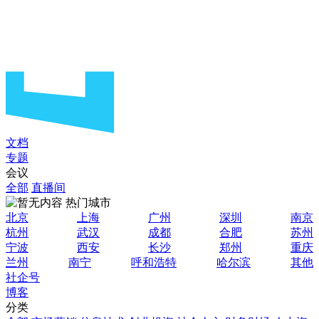
文档
专题
会议
全部
直播间
热门城市
北京
上海
广州
深圳
南京
杭州
武汉
成都
合肥
苏州
宁波
西安
长沙
郑州
重庆
兰州
南宁
呼和浩特
哈尔滨
其他
社企号
博客
分类