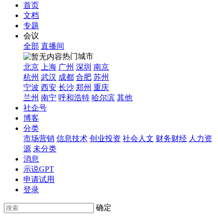
首页
文档
专题
会议
全部
直播间
热门城市
北京
上海
广州
深圳
南京
杭州
武汉
成都
合肥
苏州
宁波
西安
长沙
郑州
重庆
兰州
南宁
呼和浩特
哈尔滨
其他
社企号
博客
分类
市场营销
信息技术
创业投资
社会人文
财务财经
人力资
源
未分类
消息
示说GPT
申请试用
登录
确定