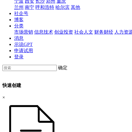
宁波
西安
长沙
郑州
重庆
兰州
南宁
呼和浩特
哈尔滨
其他
社企号
博客
分类
市场营销
信息技术
创业投资
社会人文
财务财经
人力资
消息
示说GPT
申请试用
登录
确定
快速创建
×