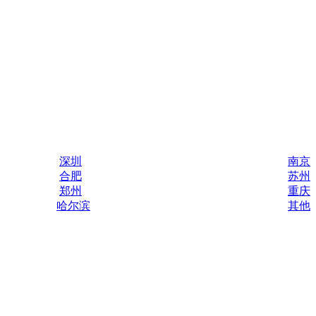
深圳
南京
合肥
苏州
郑州
重庆
哈尔滨
其他