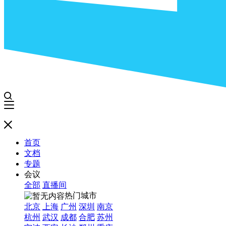
首页
文档
专题
会议
全部
直播间
热门城市
北京
上海
广州
深圳
南京
杭州
武汉
成都
合肥
苏州