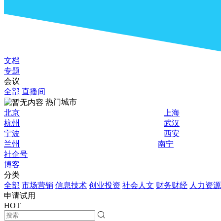
文档
专题
会议
全部
直播间
热门城市
北京
上海
杭州
武汉
宁波
西安
兰州
南宁
社企号
博客
分类
全部
市场营销
信息技术
创业投资
社会人文
财务财经
人力资源
申请试用
HOT