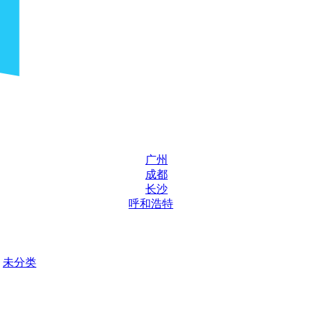
广州
成都
长沙
呼和浩特
未分类