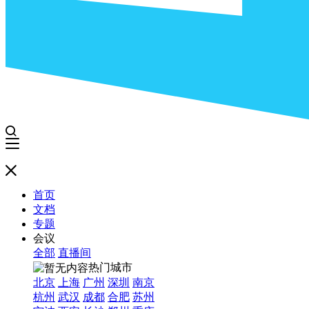
首页
文档
专题
会议
全部
直播间
热门城市
北京
上海
广州
深圳
南京
杭州
武汉
成都
合肥
苏州