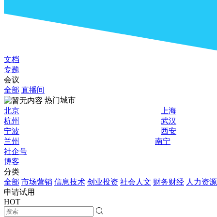
文档
专题
会议
全部
直播间
热门城市
北京
上海
杭州
武汉
宁波
西安
兰州
南宁
社企号
博客
分类
全部
市场营销
信息技术
创业投资
社会人文
财务财经
人力资源
申请试用
HOT