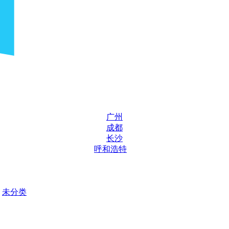
广州
成都
长沙
呼和浩特
未分类