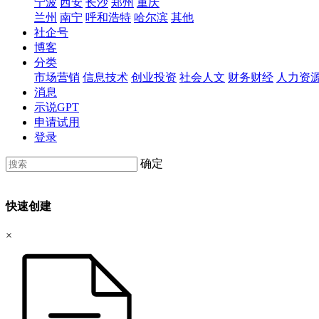
宁波
西安
长沙
郑州
重庆
兰州
南宁
呼和浩特
哈尔滨
其他
社企号
博客
分类
市场营销
信息技术
创业投资
社会人文
财务财经
人力资
消息
示说GPT
申请试用
登录
确定
快速创建
×