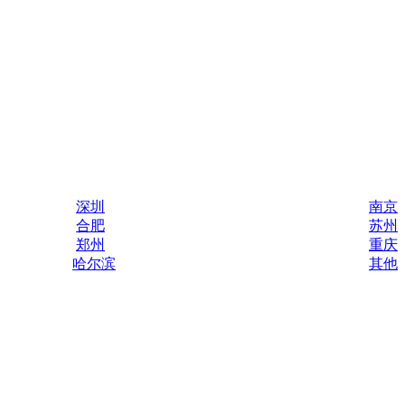
深圳
南京
合肥
苏州
郑州
重庆
哈尔滨
其他