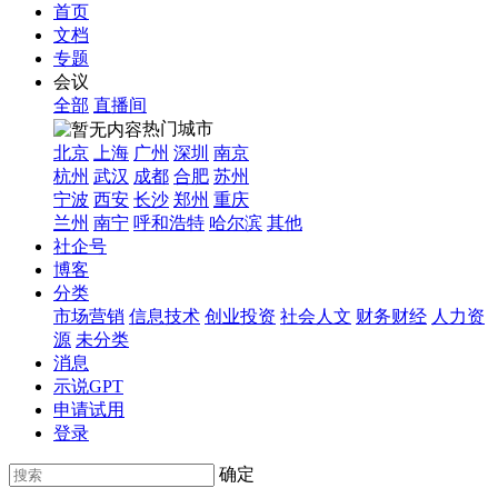
首页
文档
专题
会议
全部
直播间
热门城市
北京
上海
广州
深圳
南京
杭州
武汉
成都
合肥
苏州
宁波
西安
长沙
郑州
重庆
兰州
南宁
呼和浩特
哈尔滨
其他
社企号
博客
分类
市场营销
信息技术
创业投资
社会人文
财务财经
人力资
源
未分类
消息
示说GPT
申请试用
登录
确定