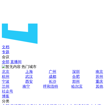
文档
专题
会议
全部
直播间
热门城市
北京
上海
广州
深圳
南京
杭州
武汉
成都
合肥
苏州
宁波
西安
长沙
郑州
重庆
兰州
南宁
呼和浩特
哈尔滨
其他
社企号
博客
分类