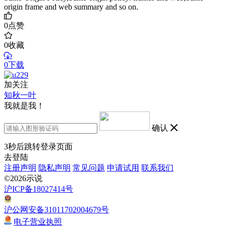
origin frame and web summary and so on.
0
点赞
0
收藏
0下载
加关注
知秋一叶
我就是我！
确认
3
秒后跳转登录页面
去登陆
注册声明
隐私声明
常见问题
申请试用
联系我们
©2026示说
沪ICP备18027414号
沪公网安备31011702004679号
电子营业执照