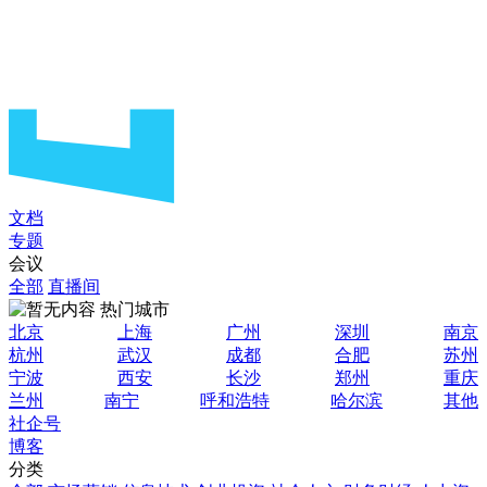
文档
专题
会议
全部
直播间
热门城市
北京
上海
广州
深圳
南京
杭州
武汉
成都
合肥
苏州
宁波
西安
长沙
郑州
重庆
兰州
南宁
呼和浩特
哈尔滨
其他
社企号
博客
分类