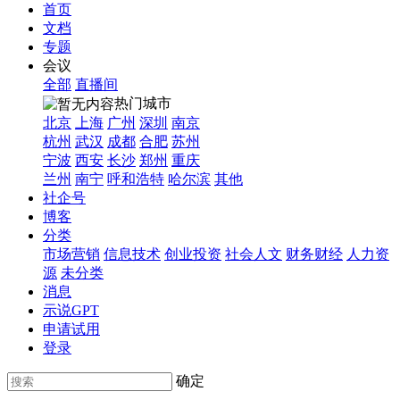
首页
文档
专题
会议
全部
直播间
热门城市
北京
上海
广州
深圳
南京
杭州
武汉
成都
合肥
苏州
宁波
西安
长沙
郑州
重庆
兰州
南宁
呼和浩特
哈尔滨
其他
社企号
博客
分类
市场营销
信息技术
创业投资
社会人文
财务财经
人力资
源
未分类
消息
示说GPT
申请试用
登录
确定