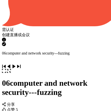
需认证
创建直播或会议
06computer and network security---fuzzing
06computer and network
security---fuzzing
分享
点赞
5