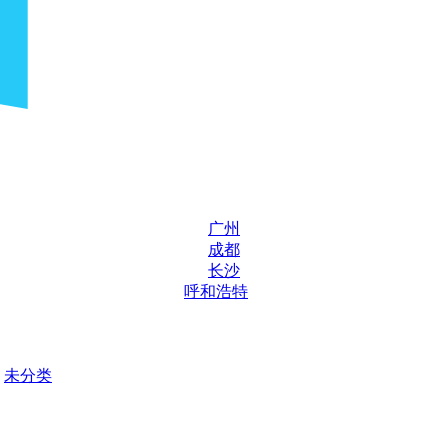
广州
成都
长沙
呼和浩特
未分类