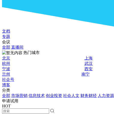
文档
专题
会议
全部
直播间
热门城市
北京
上海
杭州
武汉
宁波
西安
兰州
南宁
社企号
博客
分类
全部
市场营销
信息技术
创业投资
社会人文
财务财经
人力资源
申请试用
HOT