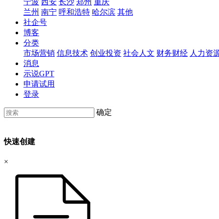
宁波
西安
长沙
郑州
重庆
兰州
南宁
呼和浩特
哈尔滨
其他
社企号
博客
分类
市场营销
信息技术
创业投资
社会人文
财务财经
人力资
消息
示说GPT
申请试用
登录
确定
快速创建
×