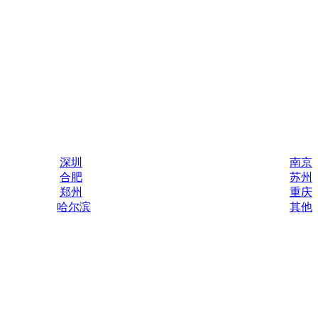
深圳
南京
合肥
苏州
郑州
重庆
哈尔滨
其他