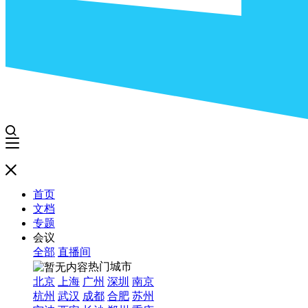
首页
文档
专题
会议
全部
直播间
热门城市
北京
上海
广州
深圳
南京
杭州
武汉
成都
合肥
苏州