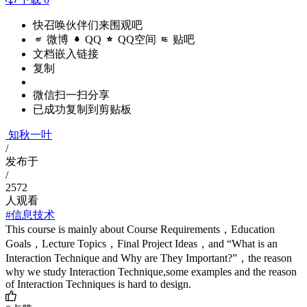
快召唤伙伴们来围观吧
微博
QQ
QQ空间
贴吧
文档嵌入链接
复制
微信扫一扫分享
已成功复制到剪贴板
知秋一叶
/
发布于
/
2572
人观看
#信息技术
This course is mainly about Course Requirements，Education
Goals，Lecture Topics，Final Project Ideas，and “What is an
Interaction Technique and Why are They Important?”，the reason
why we study Interaction Technique,some examples and the reason
of Interaction Techniques is hard to design.