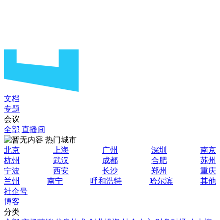
文档
专题
会议
全部
直播间
热门城市
北京
上海
广州
深圳
南京
杭州
武汉
成都
合肥
苏州
宁波
西安
长沙
郑州
重庆
兰州
南宁
呼和浩特
哈尔滨
其他
社企号
博客
分类