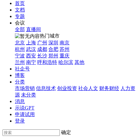
首页
文档
专题
会议
全部
直播间
热门城市
北京
上海
广州
深圳
南京
杭州
武汉
成都
合肥
苏州
宁波
西安
长沙
郑州
重庆
兰州
南宁
呼和浩特
哈尔滨
其他
社企号
博客
分类
市场营销
信息技术
创业投资
社会人文
财务财经
人力资
源
未分类
消息
示说GPT
申请试用
登录
确定