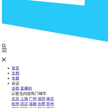
首页
文档
专题
会议
全部
直播间
热门城市
北京
上海
广州
深圳
南京
杭州
武汉
成都
合肥
苏州