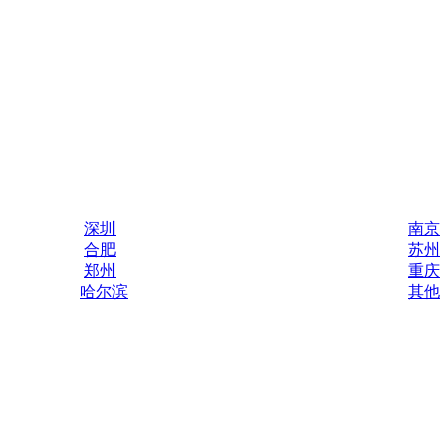
深圳
南京
合肥
苏州
郑州
重庆
哈尔滨
其他