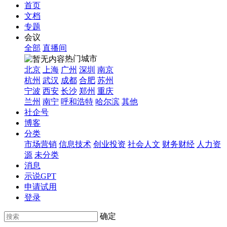
首页
文档
专题
会议
全部
直播间
热门城市
北京
上海
广州
深圳
南京
杭州
武汉
成都
合肥
苏州
宁波
西安
长沙
郑州
重庆
兰州
南宁
呼和浩特
哈尔滨
其他
社企号
博客
分类
市场营销
信息技术
创业投资
社会人文
财务财经
人力资
源
未分类
消息
示说GPT
申请试用
登录
确定