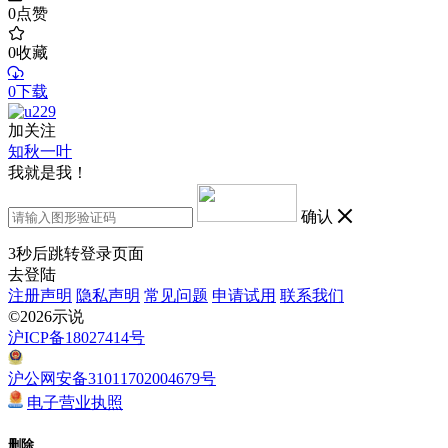
0
点赞
0
收藏
0下载
加关注
知秋一叶
我就是我！
确认
3
秒后跳转登录页面
去登陆
注册声明
隐私声明
常见问题
申请试用
联系我们
©2026示说
沪ICP备18027414号
沪公网安备31011702004679号
电子营业执照
删除