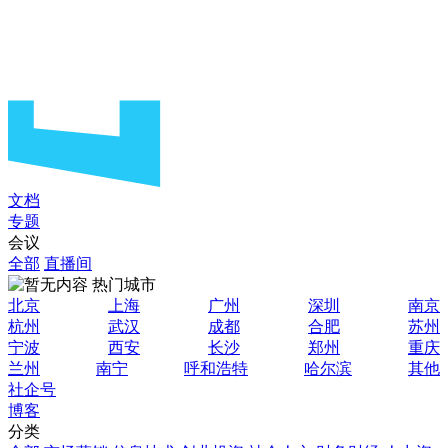
文档
专题
会议
全部
直播间
热门城市
北京
上海
广州
深圳
南京
杭州
武汉
成都
合肥
苏州
宁波
西安
长沙
郑州
重庆
兰州
南宁
呼和浩特
哈尔滨
其他
社企号
博客
分类