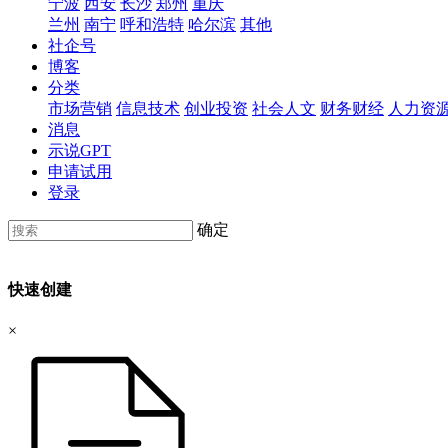
宁波
西安
长沙
郑州
重庆
兰州
南宁
呼和浩特
哈尔滨
其他
社企号
博客
分类
市场营销
信息技术
创业投资
社会人文
财务财经
人力资
消息
示说GPT
申请试用
登录
确定
快速创建
×