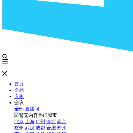
首页
文档
专题
会议
全部
直播间
热门城市
北京
上海
广州
深圳
南京
杭州
武汉
成都
合肥
苏州