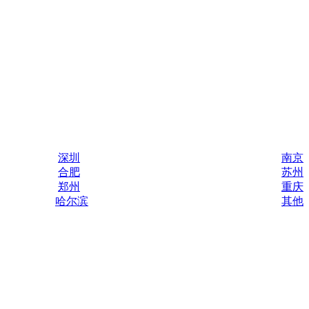
深圳
南京
合肥
苏州
郑州
重庆
哈尔滨
其他