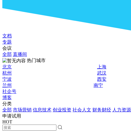
文档
专题
会议
全部
直播间
热门城市
北京
上海
杭州
武汉
宁波
西安
兰州
南宁
社企号
博客
分类
全部
市场营销
信息技术
创业投资
社会人文
财务财经
人力资源
申请试用
HOT