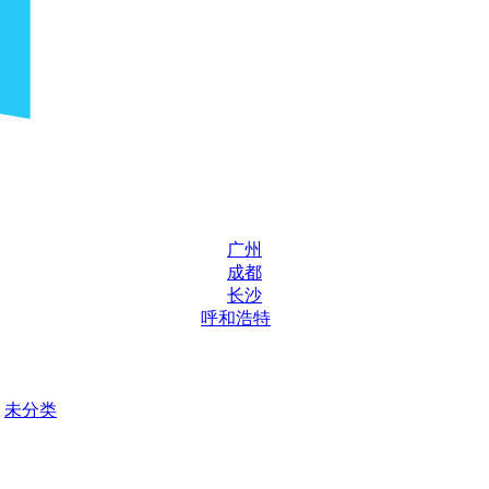
广州
成都
长沙
呼和浩特
未分类