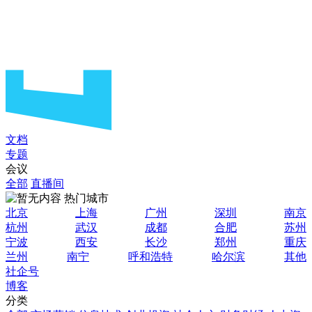
文档
专题
会议
全部
直播间
热门城市
北京
上海
广州
深圳
南京
杭州
武汉
成都
合肥
苏州
宁波
西安
长沙
郑州
重庆
兰州
南宁
呼和浩特
哈尔滨
其他
社企号
博客
分类