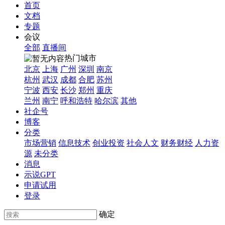
首页
文档
专题
会议
全部
直播间
热门城市
北京
上海
广州
深圳
南京
杭州
武汉
成都
合肥
苏州
宁波
西安
长沙
郑州
重庆
兰州
南宁
呼和浩特
哈尔滨
其他
社企号
博客
分类
市场营销
信息技术
创业投资
社会人文
财务财经
人力资
源
未分类
消息
示说GPT
申请试用
登录
确定