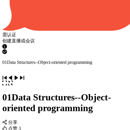
需认证
创建直播或会议
01Data Structures--Object-oriented programming
01Data Structures--Object-
oriented programming
分享
点赞
3