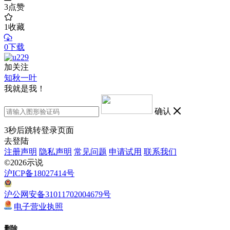
3
点赞
1
收藏
0下载
加关注
知秋一叶
我就是我！
确认
3
秒后跳转登录页面
去登陆
注册声明
隐私声明
常见问题
申请试用
联系我们
©2026示说
沪ICP备18027414号
沪公网安备31011702004679号
电子营业执照
删除