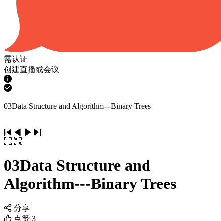
需认证
创建直播或会议
03Data Structure and Algorithm---Binary Trees
03Data Structure and
Algorithm---Binary Trees
分享
点赞
3