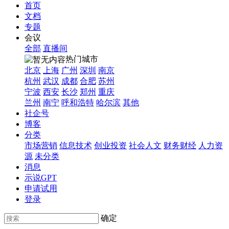
首页
文档
专题
会议
全部
直播间
热门城市
北京
上海
广州
深圳
南京
杭州
武汉
成都
合肥
苏州
宁波
西安
长沙
郑州
重庆
兰州
南宁
呼和浩特
哈尔滨
其他
社企号
博客
分类
市场营销
信息技术
创业投资
社会人文
财务财经
人力资
源
未分类
消息
示说GPT
申请试用
登录
确定