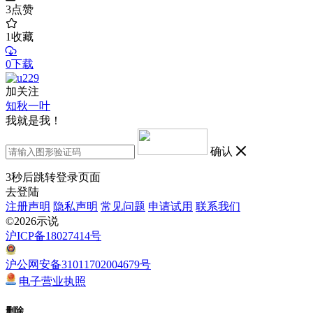
3
点赞
1
收藏
0下载
加关注
知秋一叶
我就是我！
确认
3
秒后跳转登录页面
去登陆
注册声明
隐私声明
常见问题
申请试用
联系我们
©2026示说
沪ICP备18027414号
沪公网安备31011702004679号
电子营业执照
删除