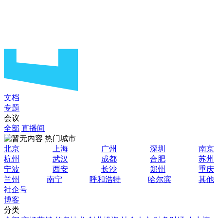
文档
专题
会议
全部
直播间
热门城市
北京
上海
广州
深圳
南京
杭州
武汉
成都
合肥
苏州
宁波
西安
长沙
郑州
重庆
兰州
南宁
呼和浩特
哈尔滨
其他
社企号
博客
分类