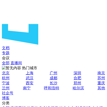
文档
专题
会议
全部
直播间
热门城市
北京
上海
广州
深圳
南京
杭州
武汉
成都
合肥
苏州
宁波
西安
长沙
郑州
重庆
兰州
南宁
呼和浩特
哈尔滨
其他
社企号
博客
分类