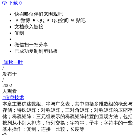
下载 0
快召唤伙伴们来围观吧
微博
QQ
QQ空间
贴吧
文档嵌入链接
复制
微信扫一扫分享
已成功复制到剪贴板
知秋一叶
/
发布于
/
2002
人观看
#信息技术
本章主要讲述数组、串与广义表，其中包括多维数组的概念与
存储；特殊矩阵：对称矩阵，三对角矩阵；对称矩阵的压缩存
储；稀疏矩阵：三元组表示的稀疏矩阵转置的直观方法，包括
按列从小到大排序，行列交换；字符串，子串；字符串的一些
基本操作：复制，连接，比较，长度等