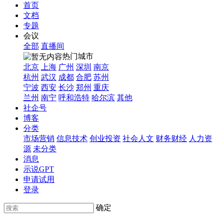
首页
文档
专题
会议
全部
直播间
热门城市
北京
上海
广州
深圳
南京
杭州
武汉
成都
合肥
苏州
宁波
西安
长沙
郑州
重庆
兰州
南宁
呼和浩特
哈尔滨
其他
社企号
博客
分类
市场营销
信息技术
创业投资
社会人文
财务财经
人力资
源
未分类
消息
示说GPT
申请试用
登录
确定