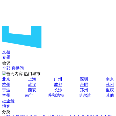
文档
专题
会议
全部
直播间
热门城市
北京
上海
广州
深圳
南京
杭州
武汉
成都
合肥
苏州
宁波
西安
长沙
郑州
重庆
兰州
南宁
呼和浩特
哈尔滨
其他
社企号
博客
分类