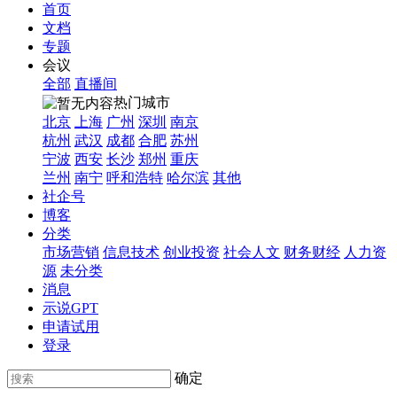
首页
文档
专题
会议
全部
直播间
热门城市
北京
上海
广州
深圳
南京
杭州
武汉
成都
合肥
苏州
宁波
西安
长沙
郑州
重庆
兰州
南宁
呼和浩特
哈尔滨
其他
社企号
博客
分类
市场营销
信息技术
创业投资
社会人文
财务财经
人力资
源
未分类
消息
示说GPT
申请试用
登录
确定