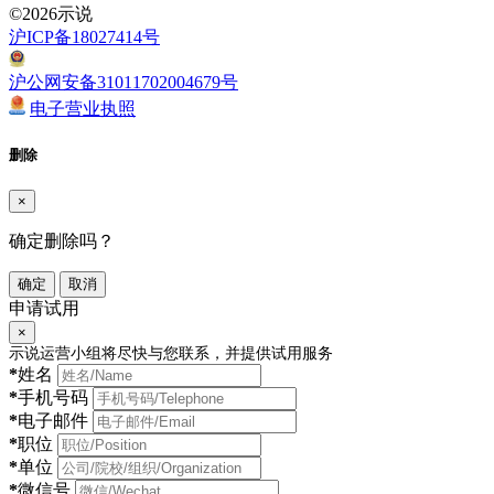
©2026示说
沪ICP备18027414号
沪公网安备31011702004679号
电子营业执照
删除
×
确定删除吗？
确定
取消
申请试用
×
示说运营小组将尽快与您联系，并提供试用服务
*
姓名
*
手机号码
*
电子邮件
*
职位
*
单位
*
微信号