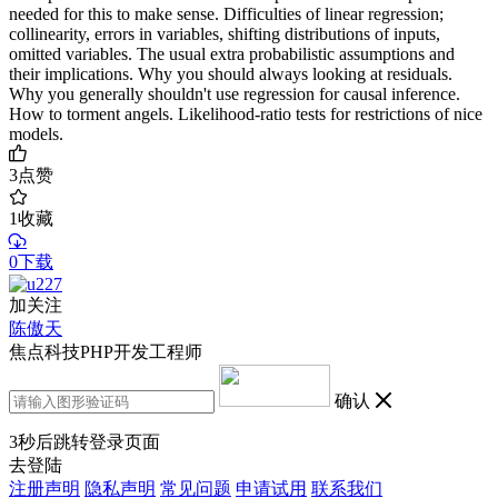
needed for this to make sense. Difficulties of linear regression;
collinearity, errors in variables, shifting distributions of inputs,
omitted variables. The usual extra probabilistic assumptions and
their implications. Why you should always looking at residuals.
Why you generally shouldn't use regression for causal inference.
How to torment angels. Likelihood-ratio tests for restrictions of nice
models.
3
点赞
1
收藏
0下载
加关注
陈傲天
焦点科技PHP开发工程师
确认
3
秒后跳转登录页面
去登陆
注册声明
隐私声明
常见问题
申请试用
联系我们