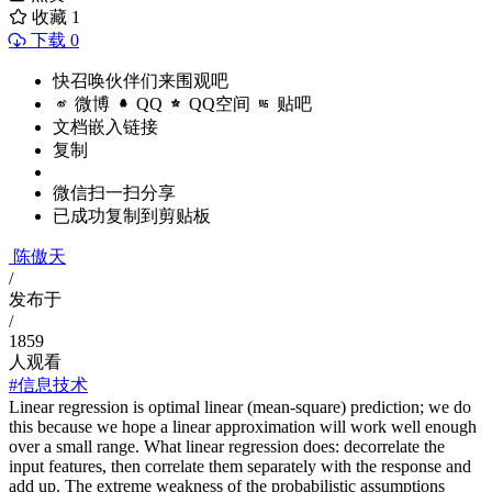
收藏
1
下载 0
快召唤伙伴们来围观吧
微博
QQ
QQ空间
贴吧
文档嵌入链接
复制
微信扫一扫分享
已成功复制到剪贴板
陈傲天
/
发布于
/
1859
人观看
#信息技术
Linear regression is optimal linear (mean-square) prediction; we do
this because we hope a linear approximation will work well enough
over a small range. What linear regression does: decorrelate the
input features, then correlate them separately with the response and
add up. The extreme weakness of the probabilistic assumptions