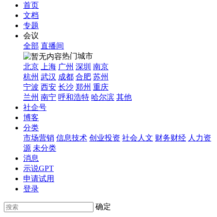
首页
文档
专题
会议
全部
直播间
热门城市
北京
上海
广州
深圳
南京
杭州
武汉
成都
合肥
苏州
宁波
西安
长沙
郑州
重庆
兰州
南宁
呼和浩特
哈尔滨
其他
社企号
博客
分类
市场营销
信息技术
创业投资
社会人文
财务财经
人力资
源
未分类
消息
示说GPT
申请试用
登录
确定