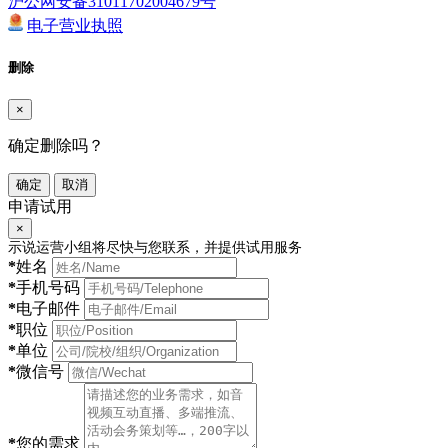
沪公网安备31011702004679号
电子营业执照
删除
×
确定删除吗？
确定
取消
申请试用
×
示说运营小组将尽快与您联系，并提供试用服务
*
姓名
*
手机号码
*
电子邮件
*
职位
*
单位
*
微信号
*
您的需求