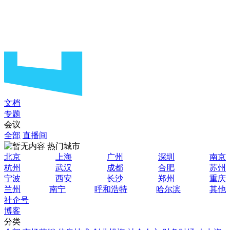
文档
专题
会议
全部
直播间
热门城市
北京
上海
广州
深圳
南京
杭州
武汉
成都
合肥
苏州
宁波
西安
长沙
郑州
重庆
兰州
南宁
呼和浩特
哈尔滨
其他
社企号
博客
分类