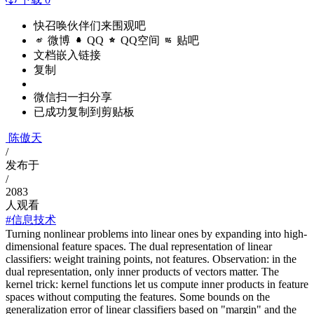
快召唤伙伴们来围观吧
微博
QQ
QQ空间
贴吧
文档嵌入链接
复制
微信扫一扫分享
已成功复制到剪贴板
陈傲天
/
发布于
/
2083
人观看
#信息技术
Turning nonlinear problems into linear ones by expanding into high-
dimensional feature spaces. The dual representation of linear
classifiers: weight training points, not features. Observation: in the
dual representation, only inner products of vectors matter. The
kernel trick: kernel functions let us compute inner products in feature
spaces without computing the features. Some bounds on the
generalization error of linear classifiers based on "margin" and the