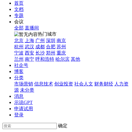
首页
文档
专题
会议
全部
直播间
热门城市
北京
上海
广州
深圳
南京
杭州
武汉
成都
合肥
苏州
宁波
西安
长沙
郑州
重庆
兰州
南宁
呼和浩特
哈尔滨
其他
社企号
博客
分类
市场营销
信息技术
创业投资
社会人文
财务财经
人力资
源
未分类
消息
示说GPT
申请试用
登录
确定