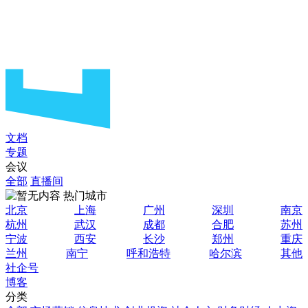
文档
专题
会议
全部
直播间
热门城市
北京
上海
广州
深圳
南京
杭州
武汉
成都
合肥
苏州
宁波
西安
长沙
郑州
重庆
兰州
南宁
呼和浩特
哈尔滨
其他
社企号
博客
分类