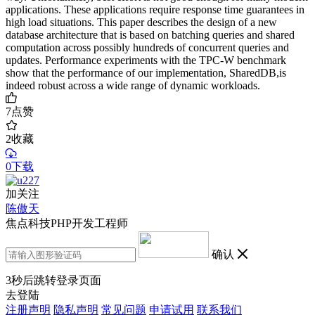
applications. These applications require response time guarantees in
high load situations. This paper describes the design of a new
database architecture that is based on batching queries and shared
computation across possibly hundreds of concurrent queries and
updates. Performance experiments with the TPC-W benchmark
show that the performance of our implementation, SharedDB,is
indeed robust across a wide range of dynamic workloads.
7
点赞
2
收藏
0下载
加关注
陈傲天
焦点科技PHP开发工程师
确认
3
秒后跳转登录页面
去登陆
注册声明
隐私声明
常见问题
申请试用
联系我们