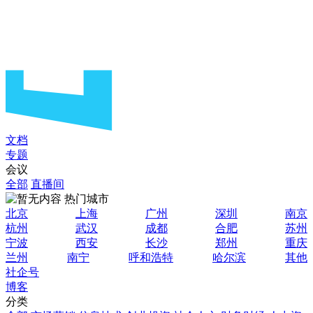
文档
专题
会议
全部
直播间
热门城市
北京
上海
广州
深圳
南京
杭州
武汉
成都
合肥
苏州
宁波
西安
长沙
郑州
重庆
兰州
南宁
呼和浩特
哈尔滨
其他
社企号
博客
分类