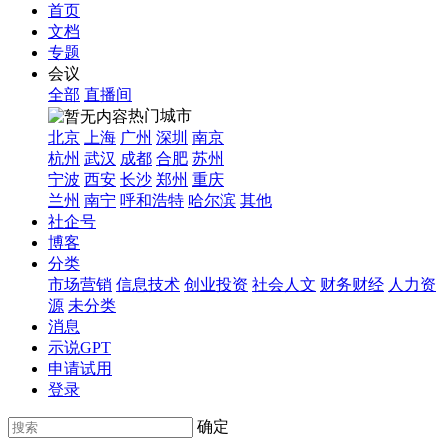
首页
文档
专题
会议
全部
直播间
热门城市
北京
上海
广州
深圳
南京
杭州
武汉
成都
合肥
苏州
宁波
西安
长沙
郑州
重庆
兰州
南宁
呼和浩特
哈尔滨
其他
社企号
博客
分类
市场营销
信息技术
创业投资
社会人文
财务财经
人力资
源
未分类
消息
示说GPT
申请试用
登录
确定