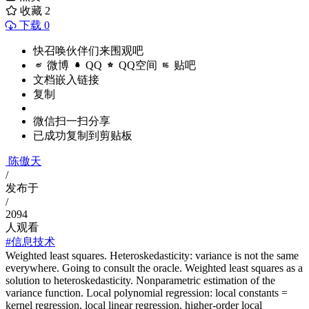
收藏
2
下载 0
快召唤伙伴们来围观吧
微博
QQ
QQ空间
贴吧
文档嵌入链接
复制
微信扫一扫分享
已成功复制到剪贴板
陈傲天
/
发布于
/
2094
人观看
#信息技术
Weighted least squares. Heteroskedasticity: variance is not the same
everywhere. Going to consult the oracle. Weighted least squares as a
solution to heteroskedasticity. Nonparametric estimation of the
variance function. Local polynomial regression: local constants =
kernel regression, local linear regression, higher-order local