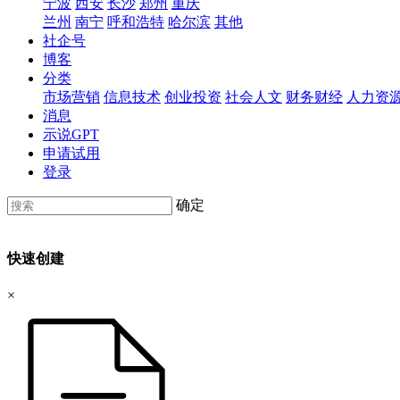
宁波
西安
长沙
郑州
重庆
兰州
南宁
呼和浩特
哈尔滨
其他
社企号
博客
分类
市场营销
信息技术
创业投资
社会人文
财务财经
人力资
消息
示说GPT
申请试用
登录
确定
快速创建
×