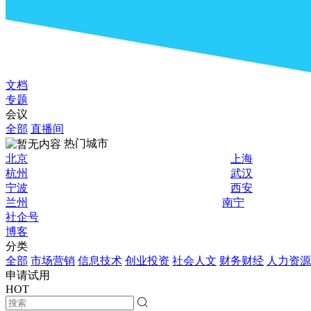
文档
专题
会议
全部
直播间
热门城市
北京
上海
杭州
武汉
宁波
西安
兰州
南宁
社企号
博客
分类
全部
市场营销
信息技术
创业投资
社会人文
财务财经
人力资源
申请试用
HOT