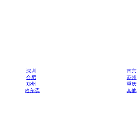
深圳
南京
合肥
苏州
郑州
重庆
哈尔滨
其他