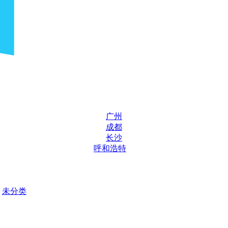
广州
成都
长沙
呼和浩特
未分类