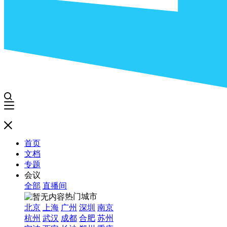
首页
文档
专题
会议
全部
直播间
热门城市
北京
上海
广州
深圳
南京
杭州
武汉
成都
合肥
苏州