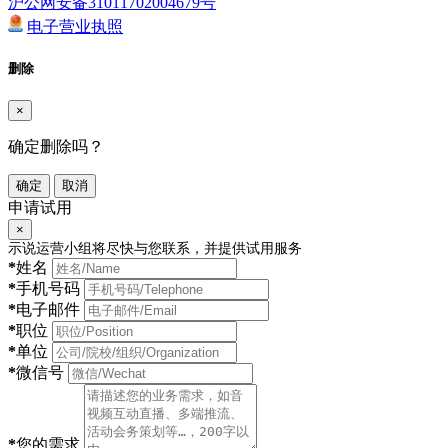
沪公网安备31011702004679号
电子营业执照
删除
×
确定删除吗？
确定
取消
申请试用
×
示说运营小组将尽快与您联系，并提供试用服务
*
姓名
*
手机号码
*
电子邮件
*
职位
*
单位
*
微信号
*
您的需求