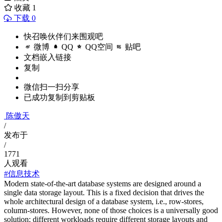
收藏
1
下载 0
快召唤伙伴们来围观吧
微博
QQ
QQ空间
贴吧
文档嵌入链接
复制
微信扫一扫分享
已成功复制到剪贴板
陈傲天
/
发布于
/
1771
人观看
#信息技术
Modern state-of-the-art database systems are designed around a
single data storage layout. This is a fixed decision that drives the
whole architectural design of a database system, i.e., row-stores,
column-stores. However, none of those choices is a universally good
solution; different workloads require different storage layouts and