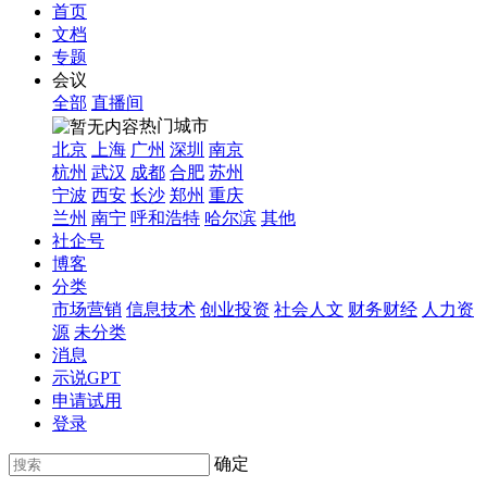
首页
文档
专题
会议
全部
直播间
热门城市
北京
上海
广州
深圳
南京
杭州
武汉
成都
合肥
苏州
宁波
西安
长沙
郑州
重庆
兰州
南宁
呼和浩特
哈尔滨
其他
社企号
博客
分类
市场营销
信息技术
创业投资
社会人文
财务财经
人力资
源
未分类
消息
示说GPT
申请试用
登录
确定