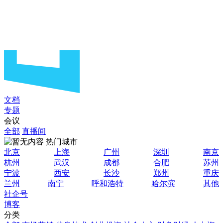
文档
专题
会议
全部
直播间
热门城市
北京
上海
广州
深圳
南京
杭州
武汉
成都
合肥
苏州
宁波
西安
长沙
郑州
重庆
兰州
南宁
呼和浩特
哈尔滨
其他
社企号
博客
分类