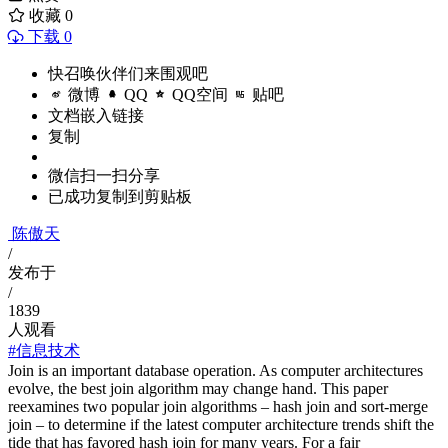
收藏
0
下载 0
快召唤伙伴们来围观吧
微博
QQ
QQ空间
贴吧
文档嵌入链接
复制
微信扫一扫分享
已成功复制到剪贴板
陈傲天
/
发布于
/
1839
人观看
#信息技术
Join is an important database operation. As computer architectures
evolve, the best join algorithm may change hand. This paper
reexamines two popular join algorithms – hash join and sort-merge
join – to determine if the latest computer architecture trends shift the
tide that has favored hash join for many years. For a fair