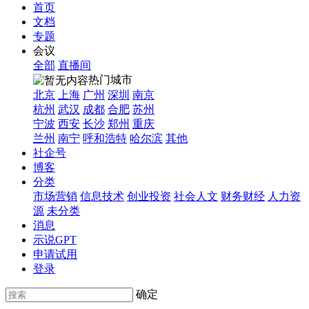
首页
文档
专题
会议
全部
直播间
热门城市
北京
上海
广州
深圳
南京
杭州
武汉
成都
合肥
苏州
宁波
西安
长沙
郑州
重庆
兰州
南宁
呼和浩特
哈尔滨
其他
社企号
博客
分类
市场营销
信息技术
创业投资
社会人文
财务财经
人力资
源
未分类
消息
示说GPT
申请试用
登录
确定