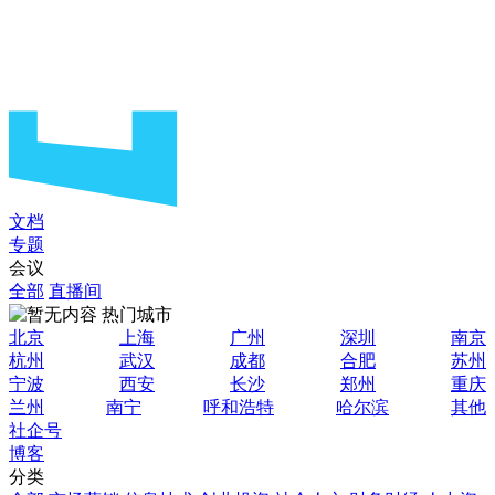
文档
专题
会议
全部
直播间
热门城市
北京
上海
广州
深圳
南京
杭州
武汉
成都
合肥
苏州
宁波
西安
长沙
郑州
重庆
兰州
南宁
呼和浩特
哈尔滨
其他
社企号
博客
分类