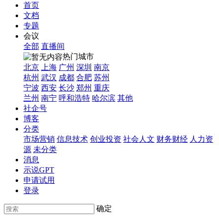
首页
文档
专题
会议
全部
直播间
热门城市
北京
上海
广州
深圳
南京
杭州
武汉
成都
合肥
苏州
宁波
西安
长沙
郑州
重庆
兰州
南宁
呼和浩特
哈尔滨
其他
社企号
博客
分类
市场营销
信息技术
创业投资
社会人文
财务财经
人力资
源
未分类
消息
示说GPT
申请试用
登录
确定