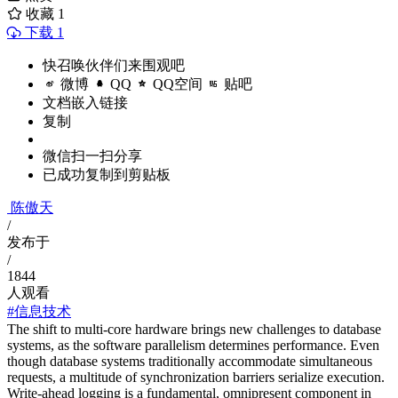
收藏
1
下载 1
快召唤伙伴们来围观吧
微博
QQ
QQ空间
贴吧
文档嵌入链接
复制
微信扫一扫分享
已成功复制到剪贴板
陈傲天
/
发布于
/
1844
人观看
#信息技术
The shift to multi-core hardware brings new challenges to database
systems, as the software parallelism determines performance. Even
though database systems traditionally accommodate simultaneous
requests, a multitude of synchronization barriers serialize execution.
Write-ahead logging is a fundamental, omnipresent component in