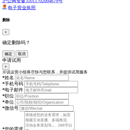
沪公网安备31011702004679号
电子营业执照
删除
×
确定删除吗？
确定
取消
申请试用
×
示说运营小组将尽快与您联系，并提供试用服务
*
姓名
*
手机号码
*
电子邮件
*
职位
*
单位
*
微信号
*
您的需求