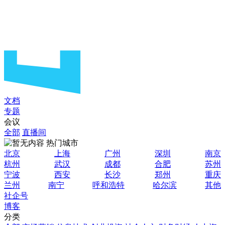
文档
专题
会议
全部
直播间
热门城市
北京
上海
广州
深圳
南京
杭州
武汉
成都
合肥
苏州
宁波
西安
长沙
郑州
重庆
兰州
南宁
呼和浩特
哈尔滨
其他
社企号
博客
分类