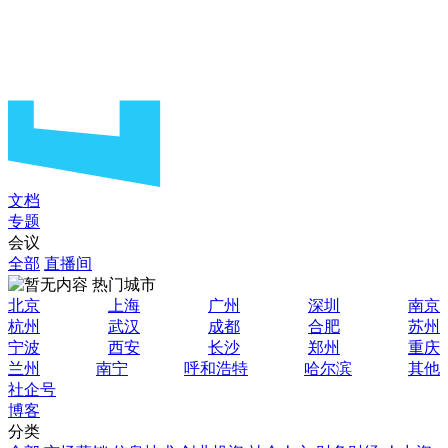
文档
专题
会议
全部
直播间
热门城市
北京
上海
广州
深圳
南京
杭州
武汉
成都
合肥
苏州
宁波
西安
长沙
郑州
重庆
兰州
南宁
呼和浩特
哈尔滨
其他
社企号
博客
分类