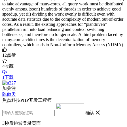
to take advantage of many-cores, all query work must be distributed
evenly among (soon) hundreds of threads in order to achieve good
speedup, yet (ii) dividing the work evenly is difficult even with
accurate data statistics due to the complexity of modern out-of-order
cores. As a result, the existing approaches for “plandriven”
parallelism run into load balancing and context-switching
bottlenecks, and therefore no longer scale. A third problem faced by
many-core architectures is the decentralization of memory
controllers, which leads to Non-Uniform Memory Access (NUMA).
12
点赞
4
收藏
1下载
加关注
陈傲天
焦点科技PHP开发工程师
确认
3
秒后跳转登录页面