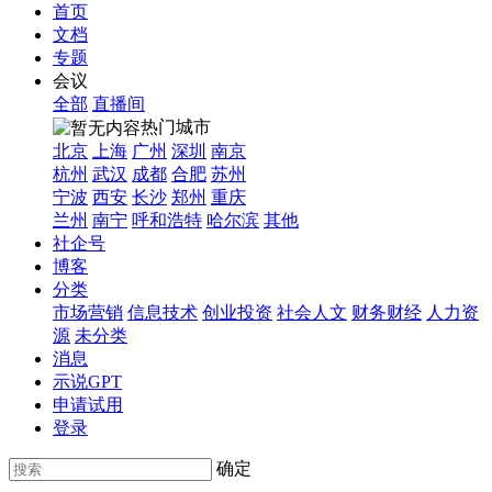
首页
文档
专题
会议
全部
直播间
热门城市
北京
上海
广州
深圳
南京
杭州
武汉
成都
合肥
苏州
宁波
西安
长沙
郑州
重庆
兰州
南宁
呼和浩特
哈尔滨
其他
社企号
博客
分类
市场营销
信息技术
创业投资
社会人文
财务财经
人力资
源
未分类
消息
示说GPT
申请试用
登录
确定