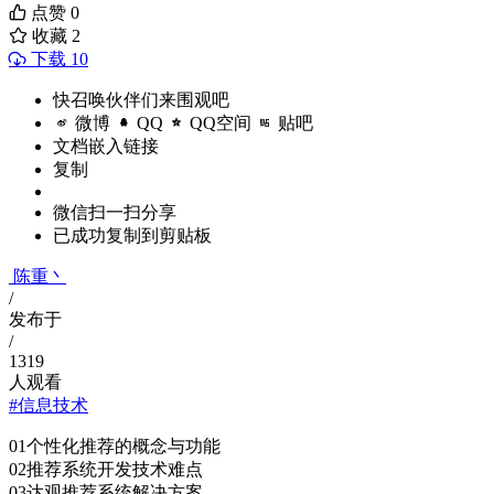
点赞
0
收藏
2
下载 10
快召唤伙伴们来围观吧
微博
QQ
QQ空间
贴吧
文档嵌入链接
复制
微信扫一扫分享
已成功复制到剪贴板
陈重丶
/
发布于
/
1319
人观看
#信息技术
01个性化推荐的概念与功能
02推荐系统开发技术难点
03达观推荐系统解决⽅案