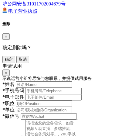
沪公网安备31011702004679号
电子营业执照
删除
×
确定删除吗？
确定
取消
申请试用
×
示说运营小组将尽快与您联系，并提供试用服务
*
姓名
*
手机号码
*
电子邮件
*
职位
*
单位
*
微信号