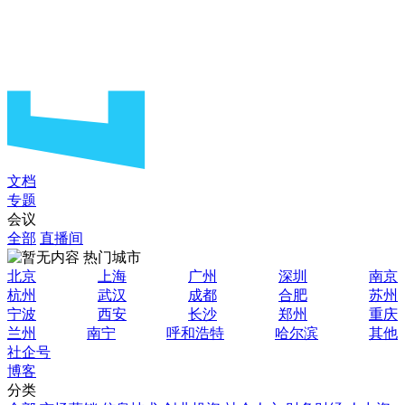
文档
专题
会议
全部
直播间
热门城市
北京
上海
广州
深圳
南京
杭州
武汉
成都
合肥
苏州
宁波
西安
长沙
郑州
重庆
兰州
南宁
呼和浩特
哈尔滨
其他
社企号
博客
分类