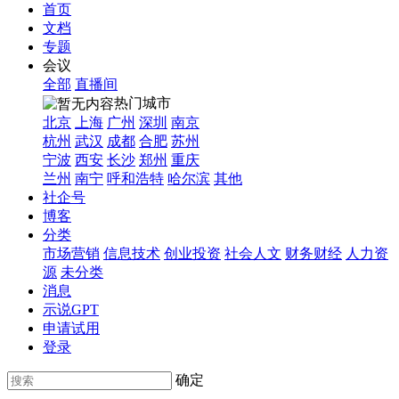
首页
文档
专题
会议
全部
直播间
热门城市
北京
上海
广州
深圳
南京
杭州
武汉
成都
合肥
苏州
宁波
西安
长沙
郑州
重庆
兰州
南宁
呼和浩特
哈尔滨
其他
社企号
博客
分类
市场营销
信息技术
创业投资
社会人文
财务财经
人力资
源
未分类
消息
示说GPT
申请试用
登录
确定