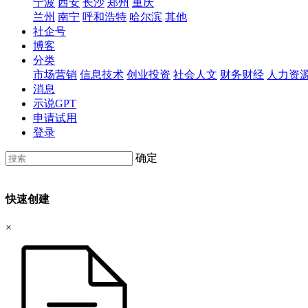
宁波
西安
长沙
郑州
重庆
兰州
南宁
呼和浩特
哈尔滨
其他
社企号
博客
分类
市场营销
信息技术
创业投资
社会人文
财务财经
人力资
消息
示说GPT
申请试用
登录
确定
快速创建
×