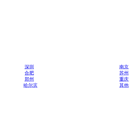
深圳
南京
合肥
苏州
郑州
重庆
哈尔滨
其他