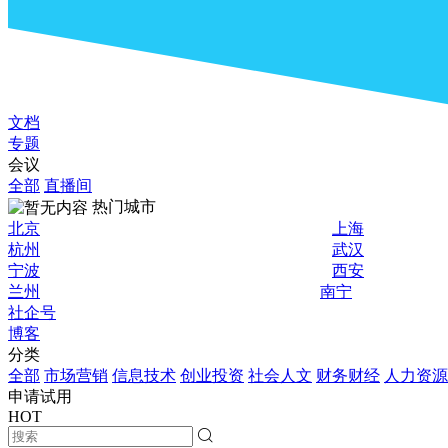
文档
专题
会议
全部
直播间
热门城市
北京
上海
杭州
武汉
宁波
西安
兰州
南宁
社企号
博客
分类
全部
市场营销
信息技术
创业投资
社会人文
财务财经
人力资源
申请试用
HOT