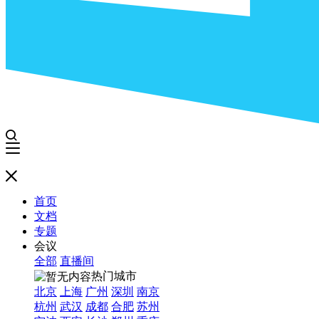
首页
文档
专题
会议
全部
直播间
热门城市
北京
上海
广州
深圳
南京
杭州
武汉
成都
合肥
苏州