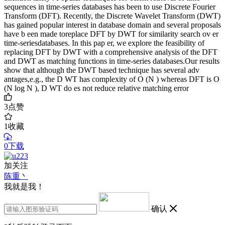
sequences in time-series databases has been to use Discrete Fourier
Transform (DFT). Recently, the Discrete Wavelet Transform (DWT)
has gained popular interest in database domain and several proposals
have b een made toreplace DFT by DWT for similarity search ov er
time-seriesdatabases. In this pap er, we explore the feasibility of
replacing DFT by DWT with a comprehensive analysis of the DFT
and DWT as matching functions in time-series databases.Our results
show that although the DWT based technique has several adv
antages,e.g., the D WT has complexity of O (N ) whereas DFT is O
(N log N ), D WT do es not reduce relative matching error
3
点赞
1
收藏
0下载
加关注
陈重丶
我就是我！
确认