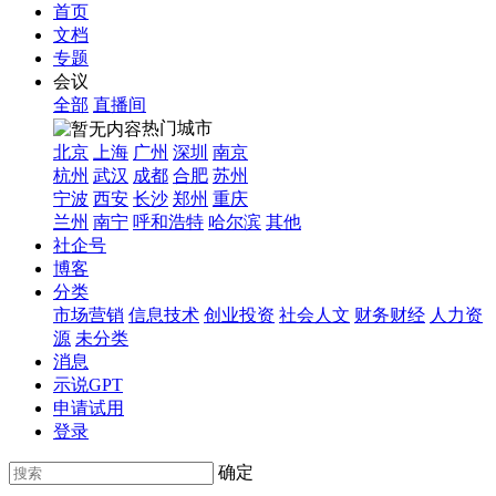
首页
文档
专题
会议
全部
直播间
热门城市
北京
上海
广州
深圳
南京
杭州
武汉
成都
合肥
苏州
宁波
西安
长沙
郑州
重庆
兰州
南宁
呼和浩特
哈尔滨
其他
社企号
博客
分类
市场营销
信息技术
创业投资
社会人文
财务财经
人力资
源
未分类
消息
示说GPT
申请试用
登录
确定