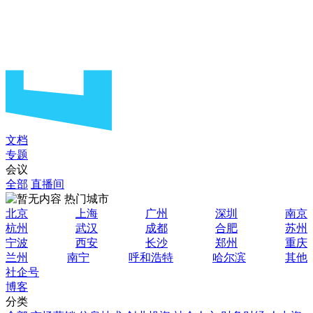
文档
专题
会议
全部
直播间
热门城市
北京
上海
广州
深圳
南京
杭州
武汉
成都
合肥
苏州
宁波
西安
长沙
郑州
重庆
兰州
南宁
呼和浩特
哈尔滨
其他
社企号
博客
分类