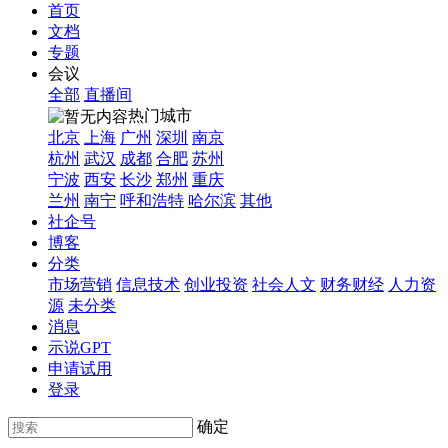
首页
文档
专题
会议
全部
直播间
热门城市
北京
上海
广州
深圳
南京
杭州
武汉
成都
合肥
苏州
宁波
西安
长沙
郑州
重庆
兰州
南宁
呼和浩特
哈尔滨
其他
社企号
博客
分类
市场营销
信息技术
创业投资
社会人文
财务财经
人力资
源
未分类
消息
示说GPT
申请试用
登录
确定