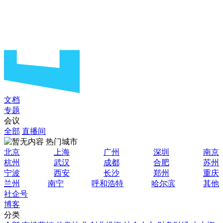
文档
专题
会议
全部
直播间
热门城市
北京
上海
广州
深圳
南京
杭州
武汉
成都
合肥
苏州
宁波
西安
长沙
郑州
重庆
兰州
南宁
呼和浩特
哈尔滨
其他
社企号
博客
分类