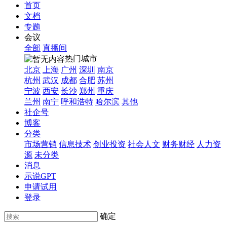
首页
文档
专题
会议
全部
直播间
热门城市
北京
上海
广州
深圳
南京
杭州
武汉
成都
合肥
苏州
宁波
西安
长沙
郑州
重庆
兰州
南宁
呼和浩特
哈尔滨
其他
社企号
博客
分类
市场营销
信息技术
创业投资
社会人文
财务财经
人力资
源
未分类
消息
示说GPT
申请试用
登录
确定