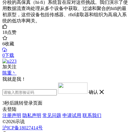
分校的高保真（hi-fi）系统旨在应对这些挑战。我们演示了使
用数据流查询处理从多个设备中获取、过滤和聚合的hifi的最
初原型，这些设备包括传感器、rfid读取器和组织为高扇入系
统的低功率网关。
18
点赞
6
收藏
0下载
加关注
陈重丶
我就是我！
确认
3
秒后跳转登录页面
去登陆
注册声明
隐私声明
常见问题
申请试用
联系我们
©2026示说
沪ICP备18027414号