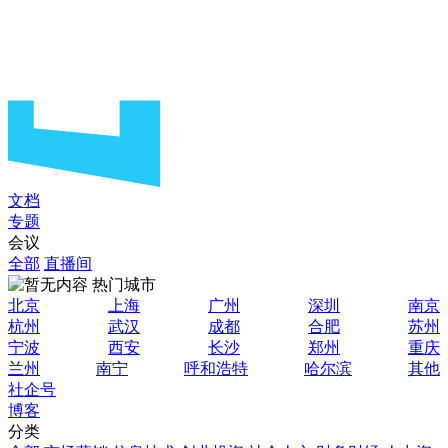
文档
专题
会议
全部
直播间
热门城市
北京
上海
广州
深圳
南京
杭州
武汉
成都
合肥
苏州
宁波
西安
长沙
郑州
重庆
兰州
南宁
呼和浩特
哈尔滨
其他
社企号
博客
分类