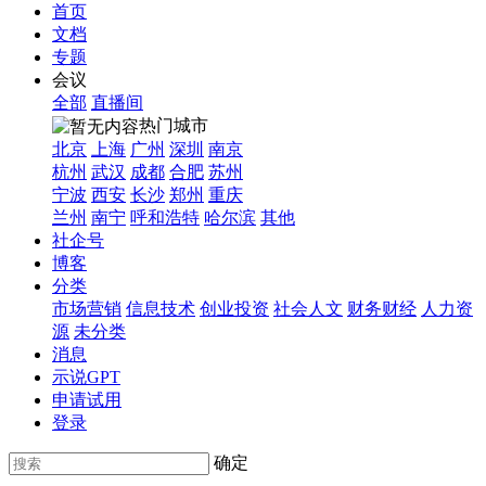
首页
文档
专题
会议
全部
直播间
热门城市
北京
上海
广州
深圳
南京
杭州
武汉
成都
合肥
苏州
宁波
西安
长沙
郑州
重庆
兰州
南宁
呼和浩特
哈尔滨
其他
社企号
博客
分类
市场营销
信息技术
创业投资
社会人文
财务财经
人力资
源
未分类
消息
示说GPT
申请试用
登录
确定