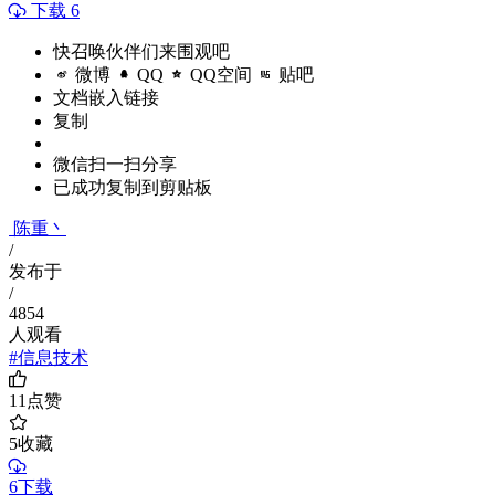
下载 6
快召唤伙伴们来围观吧
微博
QQ
QQ空间
贴吧
文档嵌入链接
复制
微信扫一扫分享
已成功复制到剪贴板
陈重丶
/
发布于
/
4854
人观看
#信息技术
11
点赞
5
收藏
6下载