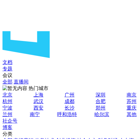
文档
专题
会议
全部
直播间
热门城市
北京
上海
广州
深圳
南京
杭州
武汉
成都
合肥
苏州
宁波
西安
长沙
郑州
重庆
兰州
南宁
呼和浩特
哈尔滨
其他
社企号
博客
分类