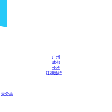
广州
成都
长沙
呼和浩特
未分类