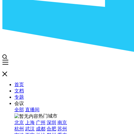
首页
文档
专题
会议
全部
直播间
热门城市
北京
上海
广州
深圳
南京
杭州
武汉
成都
合肥
苏州