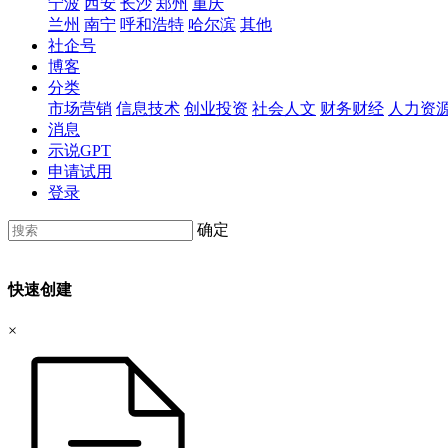
宁波
西安
长沙
郑州
重庆
兰州
南宁
呼和浩特
哈尔滨
其他
社企号
博客
分类
市场营销
信息技术
创业投资
社会人文
财务财经
人力资
消息
示说GPT
申请试用
登录
确定
快速创建
×