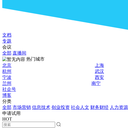
文档
专题
会议
全部
直播间
热门城市
北京
上海
杭州
武汉
宁波
西安
兰州
南宁
社企号
博客
分类
全部
市场营销
信息技术
创业投资
社会人文
财务财经
人力资源
申请试用
HOT