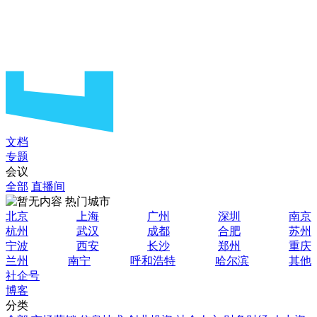
文档
专题
会议
全部
直播间
热门城市
北京
上海
广州
深圳
南京
杭州
武汉
成都
合肥
苏州
宁波
西安
长沙
郑州
重庆
兰州
南宁
呼和浩特
哈尔滨
其他
社企号
博客
分类