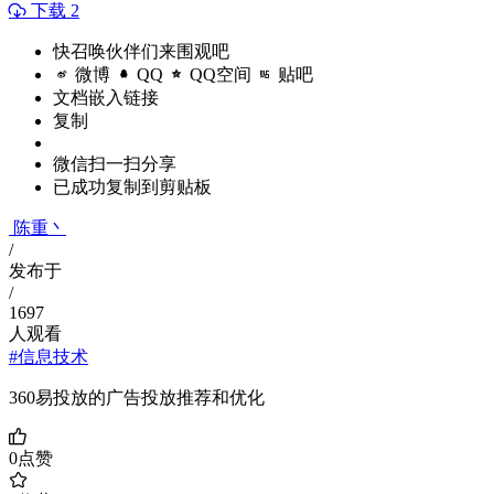
下载 2
快召唤伙伴们来围观吧
微博
QQ
QQ空间
贴吧
文档嵌入链接
复制
微信扫一扫分享
已成功复制到剪贴板
陈重丶
/
发布于
/
1697
人观看
#信息技术
360易投放的广告投放推荐和优化
0
点赞