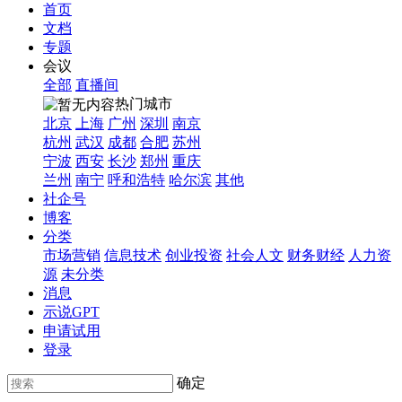
首页
文档
专题
会议
全部
直播间
热门城市
北京
上海
广州
深圳
南京
杭州
武汉
成都
合肥
苏州
宁波
西安
长沙
郑州
重庆
兰州
南宁
呼和浩特
哈尔滨
其他
社企号
博客
分类
市场营销
信息技术
创业投资
社会人文
财务财经
人力资
源
未分类
消息
示说GPT
申请试用
登录
确定