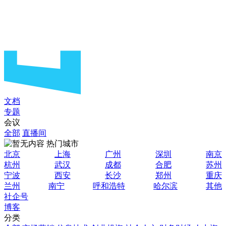
文档
专题
会议
全部
直播间
热门城市
北京
上海
广州
深圳
南京
杭州
武汉
成都
合肥
苏州
宁波
西安
长沙
郑州
重庆
兰州
南宁
呼和浩特
哈尔滨
其他
社企号
博客
分类