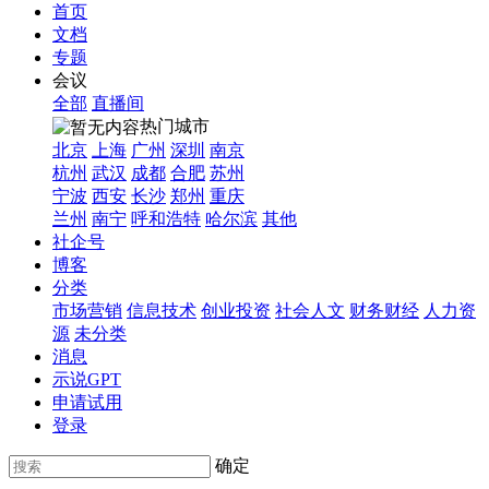
首页
文档
专题
会议
全部
直播间
热门城市
北京
上海
广州
深圳
南京
杭州
武汉
成都
合肥
苏州
宁波
西安
长沙
郑州
重庆
兰州
南宁
呼和浩特
哈尔滨
其他
社企号
博客
分类
市场营销
信息技术
创业投资
社会人文
财务财经
人力资
源
未分类
消息
示说GPT
申请试用
登录
确定