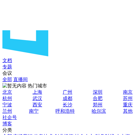
文档
专题
会议
全部
直播间
热门城市
北京
上海
广州
深圳
南京
杭州
武汉
成都
合肥
苏州
宁波
西安
长沙
郑州
重庆
兰州
南宁
呼和浩特
哈尔滨
其他
社企号
博客
分类