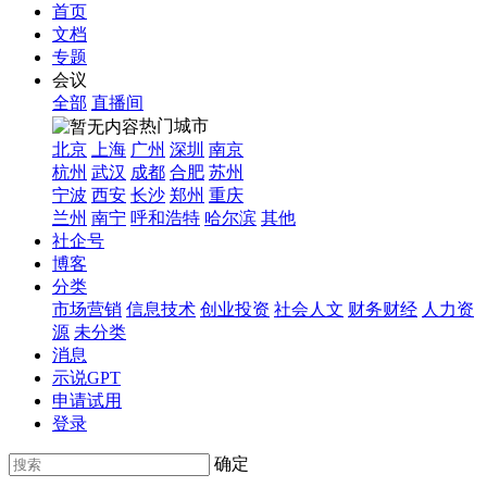
首页
文档
专题
会议
全部
直播间
热门城市
北京
上海
广州
深圳
南京
杭州
武汉
成都
合肥
苏州
宁波
西安
长沙
郑州
重庆
兰州
南宁
呼和浩特
哈尔滨
其他
社企号
博客
分类
市场营销
信息技术
创业投资
社会人文
财务财经
人力资
源
未分类
消息
示说GPT
申请试用
登录
确定