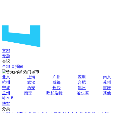
文档
专题
会议
全部
直播间
热门城市
北京
上海
广州
深圳
南京
杭州
武汉
成都
合肥
苏州
宁波
西安
长沙
郑州
重庆
兰州
南宁
呼和浩特
哈尔滨
其他
社企号
博客
分类