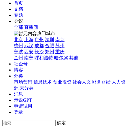
首页
文档
专题
会议
全部
直播间
热门城市
北京
上海
广州
深圳
南京
杭州
武汉
成都
合肥
苏州
宁波
西安
长沙
郑州
重庆
兰州
南宁
呼和浩特
哈尔滨
其他
社企号
博客
分类
市场营销
信息技术
创业投资
社会人文
财务财经
人力资
源
未分类
消息
示说GPT
申请试用
登录
确定