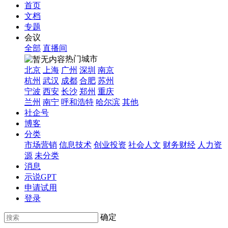
首页
文档
专题
会议
全部
直播间
热门城市
北京
上海
广州
深圳
南京
杭州
武汉
成都
合肥
苏州
宁波
西安
长沙
郑州
重庆
兰州
南宁
呼和浩特
哈尔滨
其他
社企号
博客
分类
市场营销
信息技术
创业投资
社会人文
财务财经
人力资
源
未分类
消息
示说GPT
申请试用
登录
确定