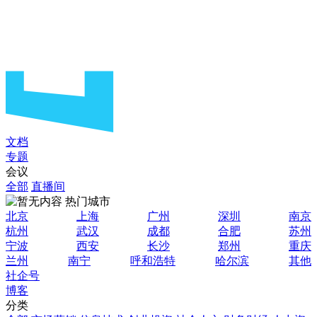
文档
专题
会议
全部
直播间
热门城市
北京
上海
广州
深圳
南京
杭州
武汉
成都
合肥
苏州
宁波
西安
长沙
郑州
重庆
兰州
南宁
呼和浩特
哈尔滨
其他
社企号
博客
分类