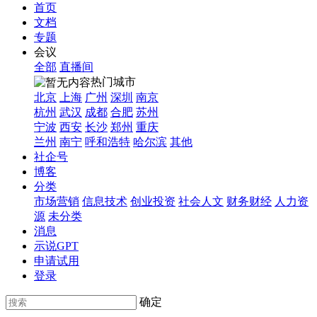
首页
文档
专题
会议
全部
直播间
热门城市
北京
上海
广州
深圳
南京
杭州
武汉
成都
合肥
苏州
宁波
西安
长沙
郑州
重庆
兰州
南宁
呼和浩特
哈尔滨
其他
社企号
博客
分类
市场营销
信息技术
创业投资
社会人文
财务财经
人力资
源
未分类
消息
示说GPT
申请试用
登录
确定