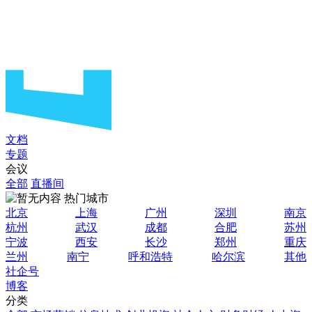
文档
专题
会议
全部
直播间
热门城市
北京
上海
广州
深圳
南京
杭州
武汉
成都
合肥
苏州
宁波
西安
长沙
郑州
重庆
兰州
南宁
呼和浩特
哈尔滨
其他
社企号
博客
分类