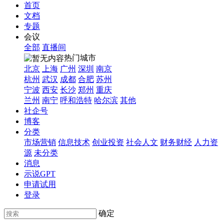
首页
文档
专题
会议
全部
直播间
热门城市
北京
上海
广州
深圳
南京
杭州
武汉
成都
合肥
苏州
宁波
西安
长沙
郑州
重庆
兰州
南宁
呼和浩特
哈尔滨
其他
社企号
博客
分类
市场营销
信息技术
创业投资
社会人文
财务财经
人力资
源
未分类
消息
示说GPT
申请试用
登录
确定