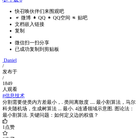
快召唤伙伴们来围观吧
微博
QQ
QQ空间
贴吧
文档嵌入链接
复制
微信扫一扫分享
已成功复制到剪贴板
Daniel
/
发布于
/
1849
人观看
#信息技术
分割需要使类内方差最小，. 类间离散度 .... 最小割算法，马尔
科夫随机场，生成树算法 ... 最小. 4连通领域示意图. 图论法：
最小割算法. 关键问题：如何定义边的权值？
1
点赞