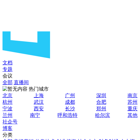
文档
专题
会议
全部
直播间
热门城市
北京
上海
广州
深圳
南京
杭州
武汉
成都
合肥
苏州
宁波
西安
长沙
郑州
重庆
兰州
南宁
呼和浩特
哈尔滨
其他
社企号
博客
分类