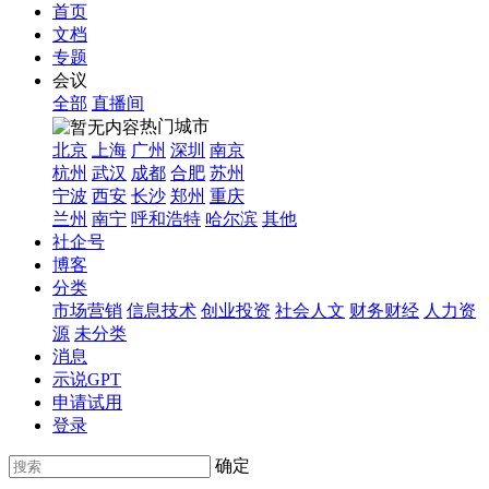
首页
文档
专题
会议
全部
直播间
热门城市
北京
上海
广州
深圳
南京
杭州
武汉
成都
合肥
苏州
宁波
西安
长沙
郑州
重庆
兰州
南宁
呼和浩特
哈尔滨
其他
社企号
博客
分类
市场营销
信息技术
创业投资
社会人文
财务财经
人力资
源
未分类
消息
示说GPT
申请试用
登录
确定