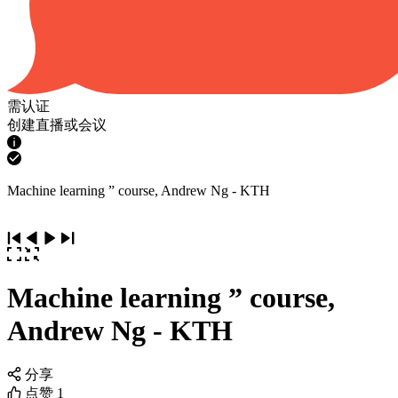
需认证
创建直播或会议
Machine learning ” course, Andrew Ng - KTH
Machine learning ” course,
Andrew Ng - KTH
分享
点赞
1