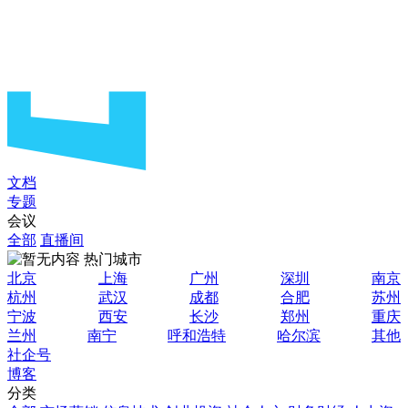
文档
专题
会议
全部
直播间
热门城市
北京
上海
广州
深圳
南京
杭州
武汉
成都
合肥
苏州
宁波
西安
长沙
郑州
重庆
兰州
南宁
呼和浩特
哈尔滨
其他
社企号
博客
分类