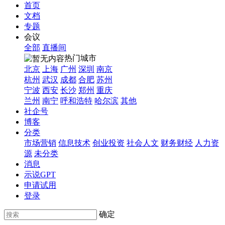
首页
文档
专题
会议
全部
直播间
热门城市
北京
上海
广州
深圳
南京
杭州
武汉
成都
合肥
苏州
宁波
西安
长沙
郑州
重庆
兰州
南宁
呼和浩特
哈尔滨
其他
社企号
博客
分类
市场营销
信息技术
创业投资
社会人文
财务财经
人力资
源
未分类
消息
示说GPT
申请试用
登录
确定