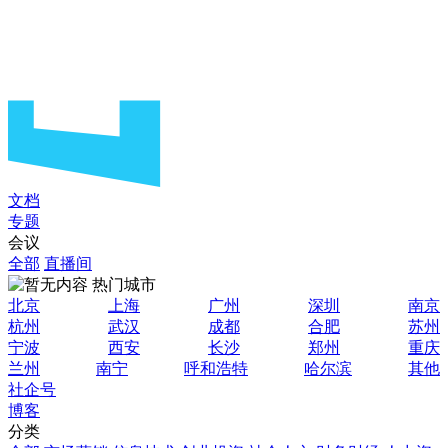
文档
专题
会议
全部
直播间
热门城市
北京
上海
广州
深圳
南京
杭州
武汉
成都
合肥
苏州
宁波
西安
长沙
郑州
重庆
兰州
南宁
呼和浩特
哈尔滨
其他
社企号
博客
分类