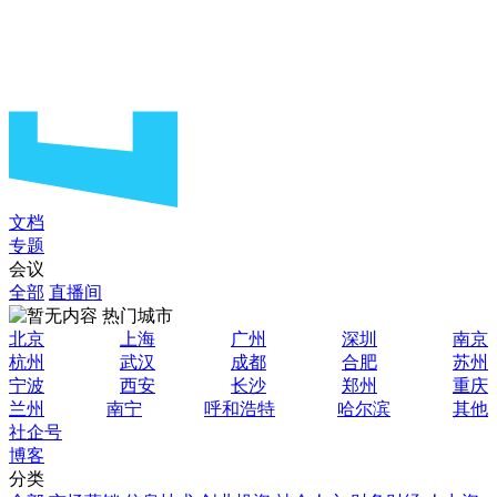
文档
专题
会议
全部
直播间
热门城市
北京
上海
广州
深圳
南京
杭州
武汉
成都
合肥
苏州
宁波
西安
长沙
郑州
重庆
兰州
南宁
呼和浩特
哈尔滨
其他
社企号
博客
分类