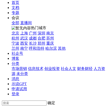
首页
文档
专题
会议
全部
直播间
热门城市
北京
上海
广州
深圳
南京
杭州
武汉
成都
合肥
苏州
宁波
西安
长沙
郑州
重庆
兰州
南宁
呼和浩特
哈尔滨
其他
社企号
博客
分类
市场营销
信息技术
创业投资
社会人文
财务财经
人力资
源
未分类
消息
示说GPT
申请试用
登录
确定