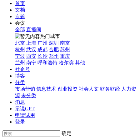
首页
文档
专题
会议
全部
直播间
热门城市
北京
上海
广州
深圳
南京
杭州
武汉
成都
合肥
苏州
宁波
西安
长沙
郑州
重庆
兰州
南宁
呼和浩特
哈尔滨
其他
社企号
博客
分类
市场营销
信息技术
创业投资
社会人文
财务财经
人力资
源
未分类
消息
示说GPT
申请试用
登录
确定