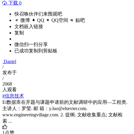
下载 0
快召唤伙伴们来围观吧
微博
QQ
QQ空间
贴吧
文档嵌入链接
复制
微信扫一扫分享
已成功复制到剪贴板
Daniel
/
发布于
/
2068
人观看
#信息技术
Ei数据库在开题与课题申请前的文献调研中的应用—工程类.
主讲人：罗莹. 邮 箱：y.luo@elsevier.com.
www.engineeringvillage.com. 2. 提纲. 文献收集重点; 文献检
索 ...
1
点赞