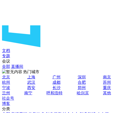
文档
专题
会议
全部
直播间
热门城市
北京
上海
广州
深圳
南京
杭州
武汉
成都
合肥
苏州
宁波
西安
长沙
郑州
重庆
兰州
南宁
呼和浩特
哈尔滨
其他
社企号
博客
分类