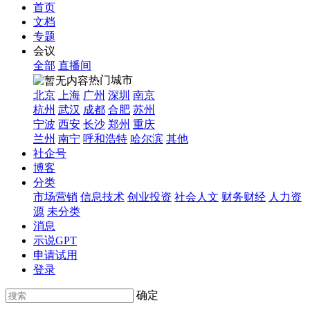
首页
文档
专题
会议
全部
直播间
热门城市
北京
上海
广州
深圳
南京
杭州
武汉
成都
合肥
苏州
宁波
西安
长沙
郑州
重庆
兰州
南宁
呼和浩特
哈尔滨
其他
社企号
博客
分类
市场营销
信息技术
创业投资
社会人文
财务财经
人力资
源
未分类
消息
示说GPT
申请试用
登录
确定