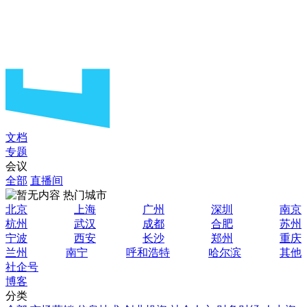
文档
专题
会议
全部
直播间
热门城市
北京
上海
广州
深圳
南京
杭州
武汉
成都
合肥
苏州
宁波
西安
长沙
郑州
重庆
兰州
南宁
呼和浩特
哈尔滨
其他
社企号
博客
分类