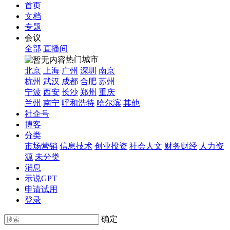
首页
文档
专题
会议
全部
直播间
热门城市
北京
上海
广州
深圳
南京
杭州
武汉
成都
合肥
苏州
宁波
西安
长沙
郑州
重庆
兰州
南宁
呼和浩特
哈尔滨
其他
社企号
博客
分类
市场营销
信息技术
创业投资
社会人文
财务财经
人力资
源
未分类
消息
示说GPT
申请试用
登录
确定