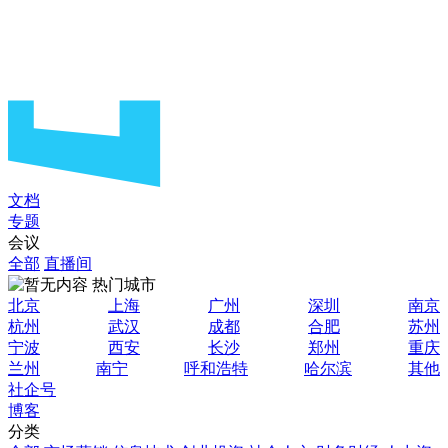
文档
专题
会议
全部
直播间
热门城市
北京
上海
广州
深圳
南京
杭州
武汉
成都
合肥
苏州
宁波
西安
长沙
郑州
重庆
兰州
南宁
呼和浩特
哈尔滨
其他
社企号
博客
分类