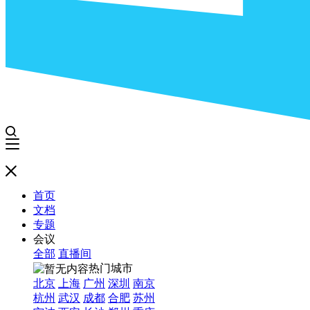
首页
文档
专题
会议
全部
直播间
热门城市
北京
上海
广州
深圳
南京
杭州
武汉
成都
合肥
苏州