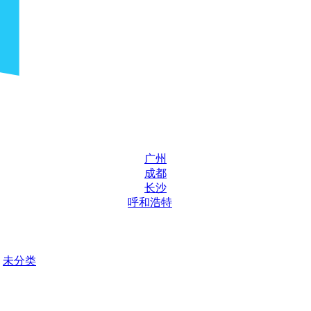
广州
成都
长沙
呼和浩特
未分类