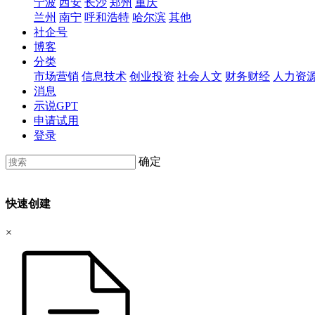
宁波
西安
长沙
郑州
重庆
兰州
南宁
呼和浩特
哈尔滨
其他
社企号
博客
分类
市场营销
信息技术
创业投资
社会人文
财务财经
人力资
消息
示说GPT
申请试用
登录
确定
快速创建
×