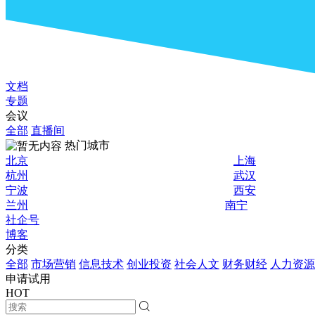
文档
专题
会议
全部
直播间
热门城市
北京
上海
杭州
武汉
宁波
西安
兰州
南宁
社企号
博客
分类
全部
市场营销
信息技术
创业投资
社会人文
财务财经
人力资源
申请试用
HOT