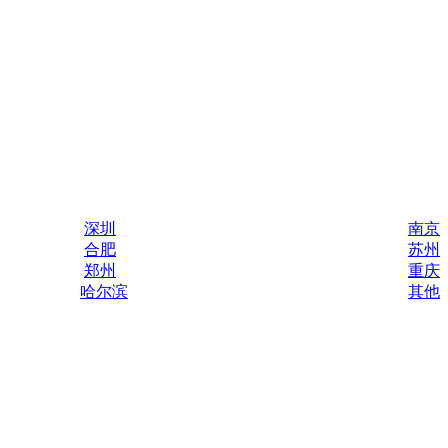
深圳
南京
合肥
苏州
郑州
重庆
哈尔滨
其他