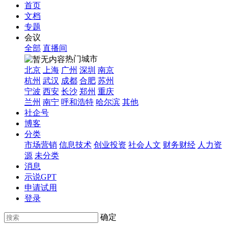
首页
文档
专题
会议
全部
直播间
热门城市
北京
上海
广州
深圳
南京
杭州
武汉
成都
合肥
苏州
宁波
西安
长沙
郑州
重庆
兰州
南宁
呼和浩特
哈尔滨
其他
社企号
博客
分类
市场营销
信息技术
创业投资
社会人文
财务财经
人力资
源
未分类
消息
示说GPT
申请试用
登录
确定