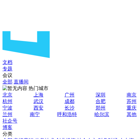
文档
专题
会议
全部
直播间
热门城市
北京
上海
广州
深圳
南京
杭州
武汉
成都
合肥
苏州
宁波
西安
长沙
郑州
重庆
兰州
南宁
呼和浩特
哈尔滨
其他
社企号
博客
分类