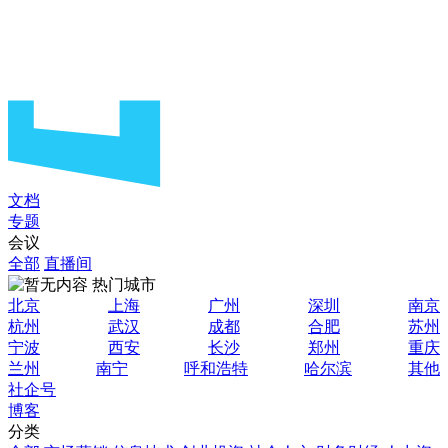
文档
专题
会议
全部
直播间
热门城市
北京
上海
广州
深圳
南京
杭州
武汉
成都
合肥
苏州
宁波
西安
长沙
郑州
重庆
兰州
南宁
呼和浩特
哈尔滨
其他
社企号
博客
分类