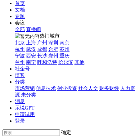
首页
文档
专题
会议
全部
直播间
热门城市
北京
上海
广州
深圳
南京
杭州
武汉
成都
合肥
苏州
宁波
西安
长沙
郑州
重庆
兰州
南宁
呼和浩特
哈尔滨
其他
社企号
博客
分类
市场营销
信息技术
创业投资
社会人文
财务财经
人力资
源
未分类
消息
示说GPT
申请试用
登录
确定