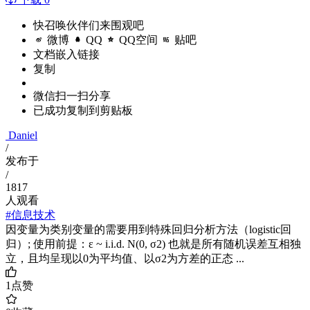
快召唤伙伴们来围观吧
微博
QQ
QQ空间
贴吧
文档嵌入链接
复制
微信扫一扫分享
已成功复制到剪贴板
Daniel
/
发布于
/
1817
人观看
#信息技术
因变量为类别变量的需要用到特殊回归分析方法（logistic回
归）; 使用前提：ε ~ i.i.d. N(0, σ2) 也就是所有随机误差互相独
立，且均呈现以0为平均值、以σ2为方差的正态 ...
1
点赞