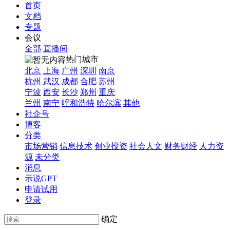
首页
文档
专题
会议
全部
直播间
热门城市
北京
上海
广州
深圳
南京
杭州
武汉
成都
合肥
苏州
宁波
西安
长沙
郑州
重庆
兰州
南宁
呼和浩特
哈尔滨
其他
社企号
博客
分类
市场营销
信息技术
创业投资
社会人文
财务财经
人力资
源
未分类
消息
示说GPT
申请试用
登录
确定