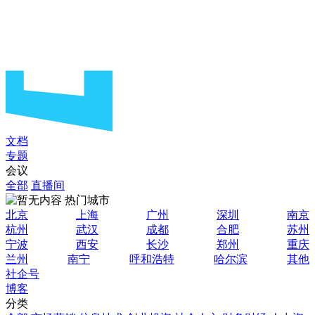
文档
专题
会议
全部
直播间
热门城市
北京
上海
广州
深圳
南京
杭州
武汉
成都
合肥
苏州
宁波
西安
长沙
郑州
重庆
兰州
南宁
呼和浩特
哈尔滨
其他
社企号
博客
分类