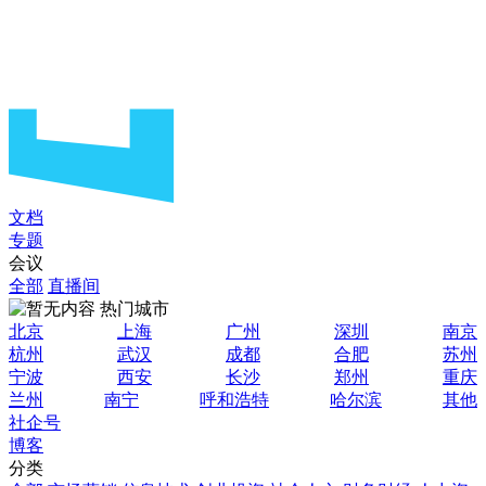
文档
专题
会议
全部
直播间
热门城市
北京
上海
广州
深圳
南京
杭州
武汉
成都
合肥
苏州
宁波
西安
长沙
郑州
重庆
兰州
南宁
呼和浩特
哈尔滨
其他
社企号
博客
分类