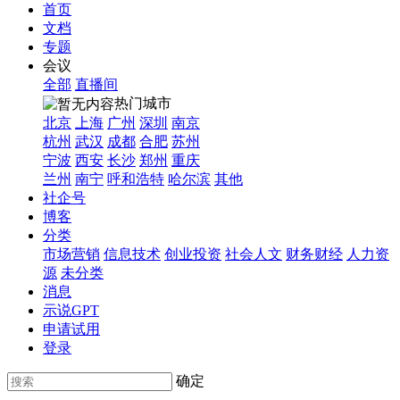
首页
文档
专题
会议
全部
直播间
热门城市
北京
上海
广州
深圳
南京
杭州
武汉
成都
合肥
苏州
宁波
西安
长沙
郑州
重庆
兰州
南宁
呼和浩特
哈尔滨
其他
社企号
博客
分类
市场营销
信息技术
创业投资
社会人文
财务财经
人力资
源
未分类
消息
示说GPT
申请试用
登录
确定