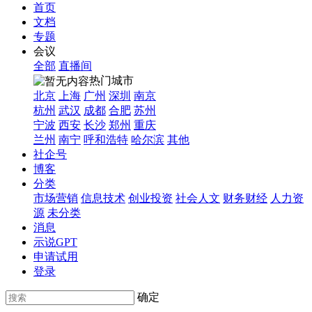
首页
文档
专题
会议
全部
直播间
热门城市
北京
上海
广州
深圳
南京
杭州
武汉
成都
合肥
苏州
宁波
西安
长沙
郑州
重庆
兰州
南宁
呼和浩特
哈尔滨
其他
社企号
博客
分类
市场营销
信息技术
创业投资
社会人文
财务财经
人力资
源
未分类
消息
示说GPT
申请试用
登录
确定