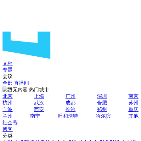
文档
专题
会议
全部
直播间
热门城市
北京
上海
广州
深圳
南京
杭州
武汉
成都
合肥
苏州
宁波
西安
长沙
郑州
重庆
兰州
南宁
呼和浩特
哈尔滨
其他
社企号
博客
分类