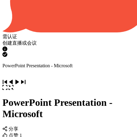
需认证
创建直播或会议
PowerPoint Presentation - Microsoft
PowerPoint Presentation -
Microsoft
分享
点赞
1