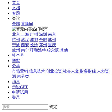
首页
文档
专题
会议
全部
直播间
热门城市
北京
上海
广州
深圳
南京
杭州
武汉
成都
合肥
苏州
宁波
西安
长沙
郑州
重庆
兰州
南宁
呼和浩特
哈尔滨
其他
社企号
博客
分类
市场营销
信息技术
创业投资
社会人文
财务财经
人力资
源
未分类
消息
示说GPT
申请试用
登录
确定