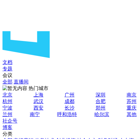
文档
专题
会议
全部
直播间
热门城市
北京
上海
广州
深圳
南京
杭州
武汉
成都
合肥
苏州
宁波
西安
长沙
郑州
重庆
兰州
南宁
呼和浩特
哈尔滨
其他
社企号
博客
分类