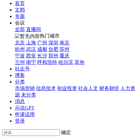
首页
文档
专题
会议
全部
直播间
热门城市
北京
上海
广州
深圳
南京
杭州
武汉
成都
合肥
苏州
宁波
西安
长沙
郑州
重庆
兰州
南宁
呼和浩特
哈尔滨
其他
社企号
博客
分类
市场营销
信息技术
创业投资
社会人文
财务财经
人力资
源
未分类
消息
示说GPT
申请试用
登录
确定