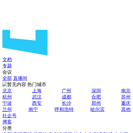
文档
专题
会议
全部
直播间
热门城市
北京
上海
广州
深圳
南京
杭州
武汉
成都
合肥
苏州
宁波
西安
长沙
郑州
重庆
兰州
南宁
呼和浩特
哈尔滨
其他
社企号
博客
分类