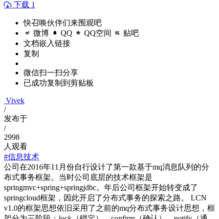
下载 1
快召唤伙伴们来围观吧
微博
QQ
QQ空间
贴吧
文档嵌入链接
复制
微信扫一扫分享
已成功复制到剪贴板
Vivek
/
发布于
/
2998
人观看
#信息技术
公司在2016年11月份自行设计了第一款基于mq消息队列的分
布式事务框架。当时公司底层的技术框架是
springmvc+spring+springjdbc。年后公司框架开始转变成了
springcloud框架，因此开启了分布式事务的探索之路。 LCN
v1.0的框架思想依旧采用了之前的mq分布式事务设计思想，框
架分为三阶段：lock（锁定）、confirm（确认）、notify（通